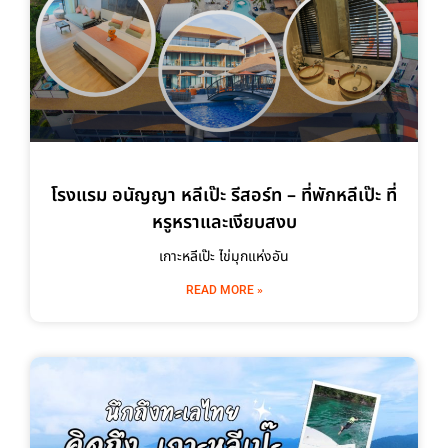
โรงแรม อนัญญา หลีเป๊ะ รีสอร์ท – ที่พักหลีเป๊ะ ที่
หรูหราและเงียบสงบ
เกาะหลีเป๊ะ ไข่มุกแห่งอัน
READ MORE »