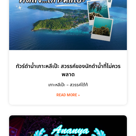
ทัวร์ดำน้ำเกาะหลีเป๊ะ สวรรค์ของนักดำน้ำที่ไม่ควร
พลาด
เกาะหลีเป๊ะ – สวรรค์ใต้ท้
READ MORE »