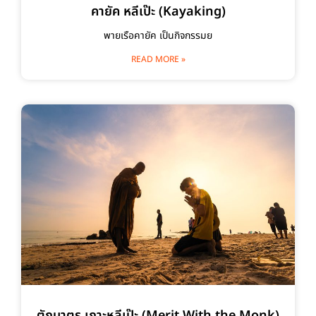
คายัค หลีเป๊ะ (Kayaking)
พายเรือคายัค เป็นกิจกรรมย
READ MORE »
ตักบาตร เกาะหลีเป๊ะ (Merit With the Monk)