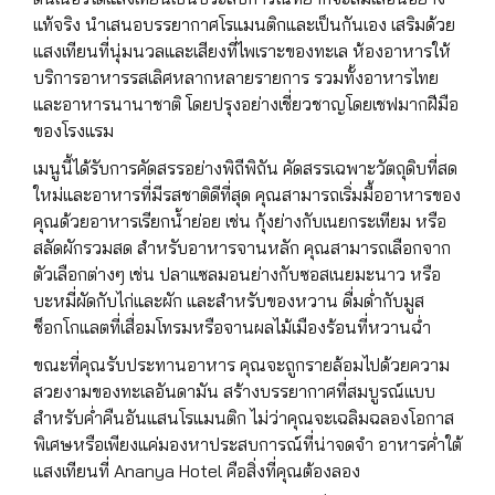
แท้จริง นำเสนอบรรยากาศโรแมนติกและเป็นกันเอง เสริมด้วย
แสงเทียนที่นุ่มนวลและเสียงที่ไพเราะของทะเล ห้องอาหารให้
บริการอาหารรสเลิศหลากหลายรายการ รวมทั้งอาหารไทย
และอาหารนานาชาติ โดยปรุงอย่างเชี่ยวชาญโดยเชฟมากฝีมือ
ของโรงแรม
เมนูนี้ได้รับการคัดสรรอย่างพิถีพิถัน คัดสรรเฉพาะวัตถุดิบที่สด
ใหม่และอาหารที่มีรสชาติดีที่สุด คุณสามารถเริ่มมื้ออาหารของ
คุณด้วยอาหารเรียกน้ำย่อย เช่น กุ้งย่างกับเนยกระเทียม หรือ
สลัดผักรวมสด สำหรับอาหารจานหลัก คุณสามารถเลือกจาก
ตัวเลือกต่างๆ เช่น ปลาแซลมอนย่างกับซอสเนยมะนาว หรือ
บะหมี่ผัดกับไก่และผัก และสำหรับของหวาน ดื่มด่ำกับมูส
ช็อกโกแลตที่เสื่อมโทรมหรือจานผลไม้เมืองร้อนที่หวานฉ่ำ
ขณะที่คุณรับประทานอาหาร คุณจะถูกรายล้อมไปด้วยความ
สวยงามของทะเลอันดามัน สร้างบรรยากาศที่สมบูรณ์แบบ
สำหรับค่ำคืนอันแสนโรแมนติก ไม่ว่าคุณจะเฉลิมฉลองโอกาส
พิเศษหรือเพียงแค่มองหาประสบการณ์ที่น่าจดจำ อาหารค่ำใต้
แสงเทียนที่ Ananya Hotel คือสิ่งที่คุณต้องลอง