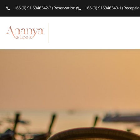
+66 (0) 91 6346342-3 (Reservation)
+66 (0) 916346340-1 (Receptio