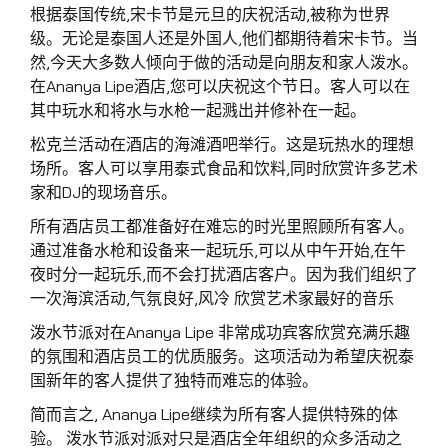
根据泰国传统,宋卡节是元旦的庆祝活动,被称为世界
级。无论是泰国人还是外国人,他们都期待着宋卡节。当
然,今天大多数人倾向于做的活动是向朋友和家人泼水。
在Ananya Lipe酒店,您可以庆祝这个节日。客人可以在
其中玩水和将水与水枪一起溅出并修补在一起。
松克兰活动在酒店的海滩酒吧举行。这是玩热水的理想
场所。客人可以享用泰式食品和饮料,同时欣赏许多艺术
家和DJ的现场音乐。
所有酒店员工都准备好在难忘的时光里照顾所有客人。
通过准备水枪和设备来一起玩乐,可以从中午开始,在午
夜时分一起玩乐,而不会打扰酒店客户。因为我们组织了
一次海滨活动,气氛良好,风冷 欣赏艺术家最好的音乐
泼水节派对在Ananya Lipe 非常成功宾客欣赏充满乐趣
的氛围和酒店员工的优质服务。这项活动为希望庆祝泰
国新年的客人提供了独特而难忘的体验。
简而言之, Ananya Lipe继续为所有客人提供特殊的体
验。 泼水节派对派对只是酒店全年组织的众多活动之