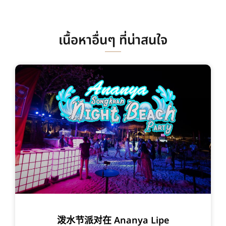
เนื้อหาอื่นๆ ที่น่าสนใจ
泼水节派对在 Ananya Lipe