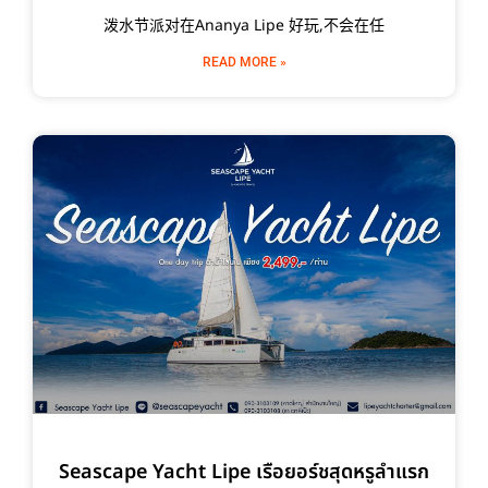
泼水节派对在Ananya Lipe 好玩,不会在任
READ MORE »
Seascape Yacht Lipe เรือยอร์ชสุดหรูลำแรก