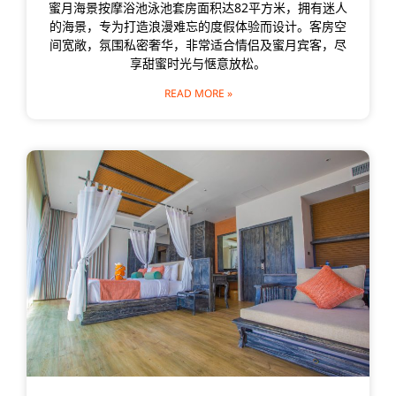
蜜月海景按摩浴池泳池套房面积达82平方米，拥有迷人
的海景，专为打造浪漫难忘的度假体验而设计。客房空
间宽敞，氛围私密奢华，非常适合情侣及蜜月宾客，尽
享甜蜜时光与惬意放松。
READ MORE »