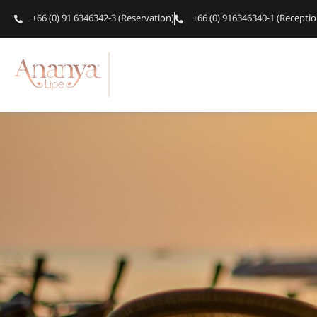
+66 (0) 91 6346342-3 (Reservation)
+66 (0) 916346340-1 (Receptio