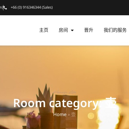
n)
+66 (0) 916346344 (Sales)
主页
房间
晋升
我们的服务
Ananya Lipe
Room category: 壶
Home
»
壶