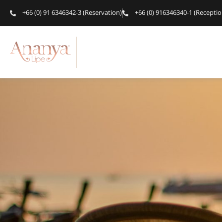
+66 (0) 91 6346342-3 (Reservation)
+66 (0) 916346340-1 (Receptio