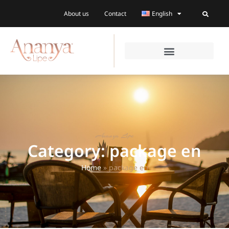
About us
Contact
English
Ananya Lipe
Category: package en
Home
»
package en