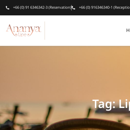
+66 (0) 91 6346342-3 (Reservation)
+66 (0) 916346340-1 (Receptio
H
Tag: L