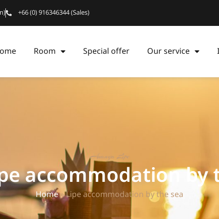
n)
+66 (0) 916346344 (Sales)
ome
Room
Special offer
Our service
Ananya Lipe
ipe accommodation by 
Home
»
Lipe accommodation by the sea