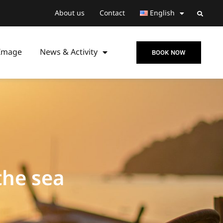
About us
Contact
English
Image
News & Activity
BOOK NOW
the sea