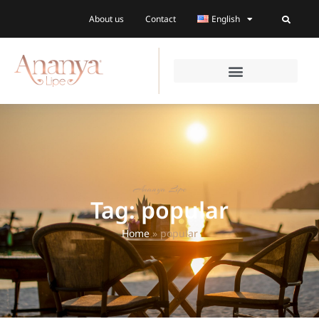
About us
Contact
English
Ananya Lipe
Tag: popular
Home
»
popular