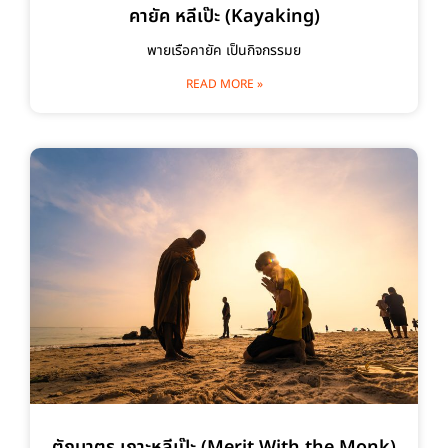
คายัค หลีเป๊ะ (Kayaking)
พายเรือคายัค เป็นกิจกรรมย
READ MORE »
ตักบาตร เกาะหลีเป๊ะ (Merit With the Monk)