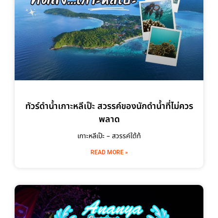
ทัวร์ดำน้ำเกาะหลีเป๊ะ สวรรค์ของนักดำน้ำที่ไม่ควร
พลาด
เกาะหลีเป๊ะ – สวรรค์ใต้ท้
READ MORE »