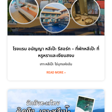
โรงแรม อนัญญา หลีเป๊ะ รีสอร์ท – ที่พักหลีเป๊ะ ที่
หรูหราและเงียบสงบ
เกาะหลีเป๊ะ ไข่มุกแห่งอัน
READ MORE »