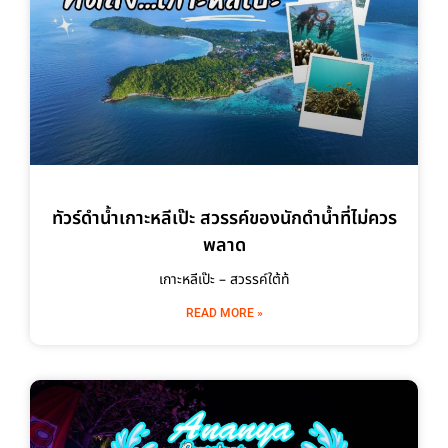
ทัวร์ดำน้ำเกาะหลีเป๊ะ สวรรค์ของนักดำน้ำที่ไม่ควร
พลาด
เกาะหลีเป๊ะ – สวรรค์ใต้ท้
READ MORE »