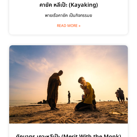
คายัค หลีเป๊ะ (Kayaking)
พายเรือคายัค เป็นกิจกรรมย
READ MORE »
ตักบาตร เกาะหลีเป๊ะ (Merit With the Monk)