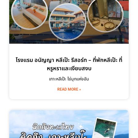
โรงแรม อนัญญา หลีเป๊ะ รีสอร์ท – ที่พักหลีเป๊ะ ที่
หรูหราและเงียบสงบ
เกาะหลีเป๊ะ ไข่มุกแห่งอัน
READ MORE »