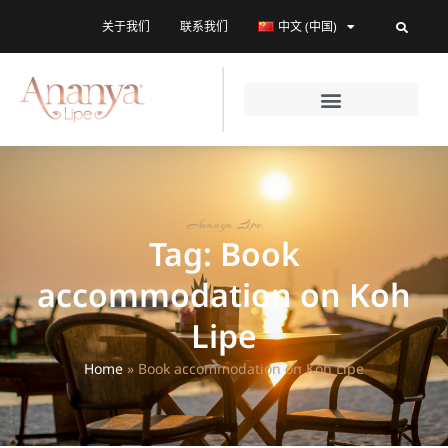
关于我们
联系我们
中文 (中国)
Ananya Lipe
Tag: Book
accommodation on Koh
Lipe
Home
»
Book accommodation on Koh Lipe