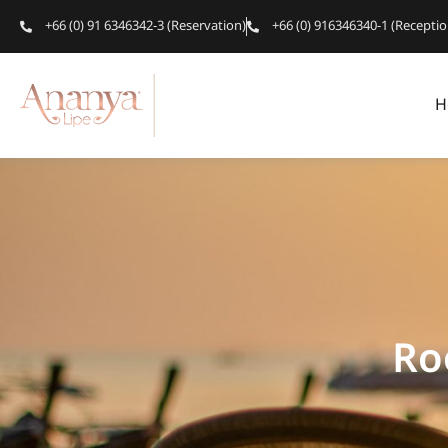
+66 (0) 91 6346342-3 (Reservation)
+66 (0) 916346340-1 (Receptio
H
Ro