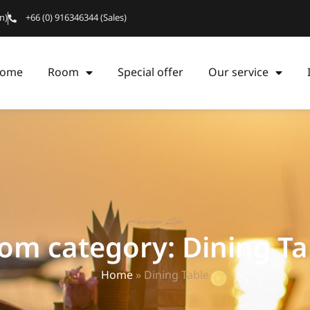
n)
+66 (0) 916346344 (Sales)
ome
Room
Special offer
Our service
Ananya Lipe
om category: Dining Ta
Home
»
Dining Table