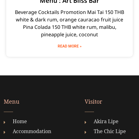
Menu : Art Bliss Bar
Beverage Cocktails Promotion Mai Tai 150 THB
white & dark rum, orange cauracao fruit juice
Pina Colada 150 THB white rum, malibu,
pineapple juice, coconut
READ MORE »
Menu
Visitor
Home
Akira Lipe
Accommodation
The Chic Lipe