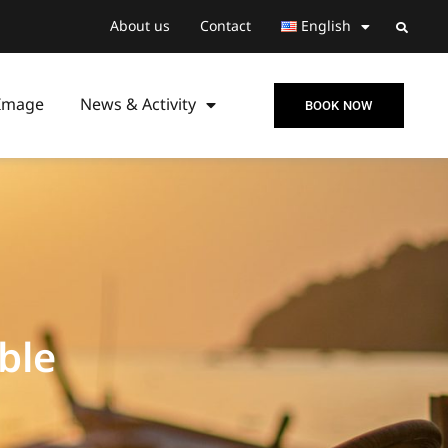
About us
Contact
English
Image
News & Activity
BOOK NOW
ble