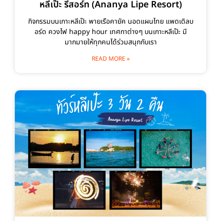
หลีเป๊ะ รีสอร์ท (Ananya Lipe Resort)
กิจกรรมบนเกาะหลีเป๊ะ พายเรือคายัค นอดแผนไทย แพดเดิลบ
อร์ด ควงไฟ happy hour เทศกาต่างๆ บนเกาะหลีเป๊ะ มี
มากมายให้ทุกคนได้ร่วมสนุกกับเรา
READ MORE »